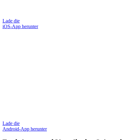
Lade die
iOS-App herunter
Lade die
Android-App herunter