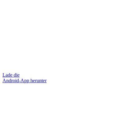
Lade die
Android-App herunter