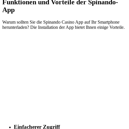
Funktionen und Vorteile der Spinando-
App
Warum sollten Sie die Spinando Casino App auf Ihr Smartphone
herunterladen? Die Installation der App bietet Ihnen einige Vorteile.
Einfacherer Zugriff