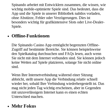
Spinando arbeitet mit Entwicklern zusammen, die wissen, wie
wichtig mobile-optimierte Spiele sind. Das bedeutet, dass die
App und die Spiele in unserer Bibliothek nahtlos vorladen,
ohne Abstürze, Fehler oder Verzögerungen. Dies ist
besonders wichtig für grafikintensive Slots oder Live-Dealer-
Spiele.
Offline-Funktionen
Die Spinando Casino App ermöglicht begrenzten Offline-
Zugriff auf bestimmte Bereiche. Sie können beispielsweise
den Spielkatalog durchsuchen und FAQs lesen, auch wenn
Sie nicht mit dem Internet verbunden sind. Sie können jedoch
keine Wetten auf Spiele platzieren, solange Sie nicht online
sind.
Wenn Ihre Internetverbindung während einer Sitzung
abbricht, stellt unsere App die Verbindung relativ schnell
wieder her, sobald Ihre Verbindung wiederhergestellt ist. Das
mag nicht jeden Tag wichtig erscheinen, aber in Gegenden
mit unzuverlässigem Internet kann es einen echten
Unterschied machen.
Mehr Fokus