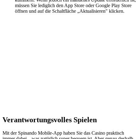
müssen Sie lediglich den App Store oder Google Play Store
öffnen und auf die Schaltfläche „Aktualisieren" klicken.
Verantwortungsvolles Spielen
Mit der Spinando Mobile-App haben Sie das Casino praktisch
immer dabei – was natürlich super bequem ist. Aber genau deshalb