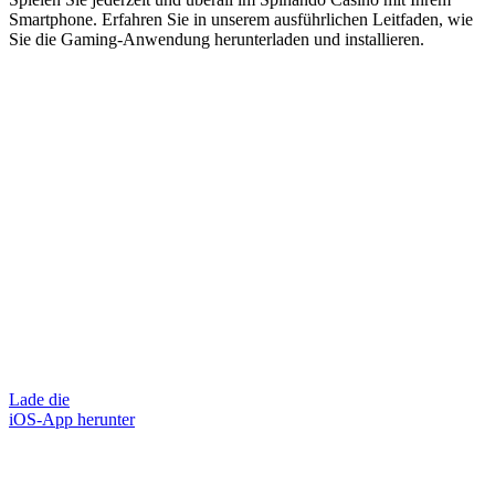
Smartphone. Erfahren Sie in unserem ausführlichen Leitfaden, wie
Sie die Gaming-Anwendung herunterladen und installieren.
Lade die
iOS-App herunter