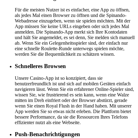
Für die meisten Nutzer ist es einfacher, eine App zu öffnen,
als jedes Mal einen Browser zu öffnen und die Spinando-
Webadresse einzugeben, wenn sie spielen möchten. Mit der
App müssen Sie keine URLs eingeben oder sich jedes Mal
anmelden. Die Spinando-App merkt sich Ihre Kontodaten
und hält Sie angemeldet, es sei denn, Sie melden sich manuell
ab. Wenn Sie ein Gelegenheitsspieler sind, der einfach nur
eine schnelle Roulette-Runde unterwegs spielen möchte,
werden Sie die Bequemlichkeit zu schätzen wissen.
Schnelleres Browsen
Unsere Casino-App ist so konzipiert, dass sie
benutzerfreundlich ist und sich auf mobilen Geräten einfach
navigieren lässt. Wenn Sie ein erfahrener Online-Spieler sind,
wissen Sie, wie frustrierend es sein kann, wenn eine Walze
mitten im Dreh einfriert oder der Browser abstürzt, gerade
wenn Sie einen Royal Flush in der Hand haben. Mit unserer
App werden Sie so etwas nicht erleben. Die Plattform bietet
bessere Performance, da sie die Ressourcen Ihres Telefons
effizienter nutzt als eine Webseite.
Push-Benachrichtigungen