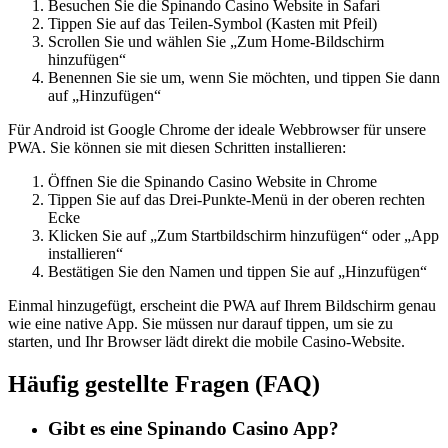
Besuchen Sie die Spinando Casino Website in Safari
Tippen Sie auf das Teilen-Symbol (Kasten mit Pfeil)
Scrollen Sie und wählen Sie „Zum Home-Bildschirm
hinzufügen“
Benennen Sie sie um, wenn Sie möchten, und tippen Sie dann
auf „Hinzufügen“
Für Android ist Google Chrome der ideale Webbrowser für unsere
PWA. Sie können sie mit diesen Schritten installieren:
Öffnen Sie die Spinando Casino Website in Chrome
Tippen Sie auf das Drei-Punkte-Menü in der oberen rechten
Ecke
Klicken Sie auf „Zum Startbildschirm hinzufügen“ oder „App
installieren“
Bestätigen Sie den Namen und tippen Sie auf „Hinzufügen“
Einmal hinzugefügt, erscheint die PWA auf Ihrem Bildschirm genau
wie eine native App. Sie müssen nur darauf tippen, um sie zu
starten, und Ihr Browser lädt direkt die mobile Casino-Website.
Häufig gestellte Fragen (FAQ)
Gibt es eine Spinando Casino App?