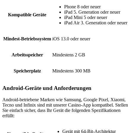
Phone 8 oder neuer
iPad 5. Generation oder neuer
Kompatible Geräte
iPad Mini 5 oder neuer
iPad Air 3. Generation oder neuer
Mindest-Betriebssystem
iOS 13.0 oder neuer
Arbeitsspeicher
Mindestens 2 GB
Speicherplatz
Mindestens 300 MB
Android-Geräte und Anforderungen
Android-betriebene Marken wie Samsung, Google Pixel, Xiaomi,
Tecno und Infinix sind mit unserer Casino-App kompatibel. Stellen
Sie einfach sicher, dass Ihr Gerät die folgenden Spezifikationen
erfüllt:
Gerät mit 64-Bit-Architektur