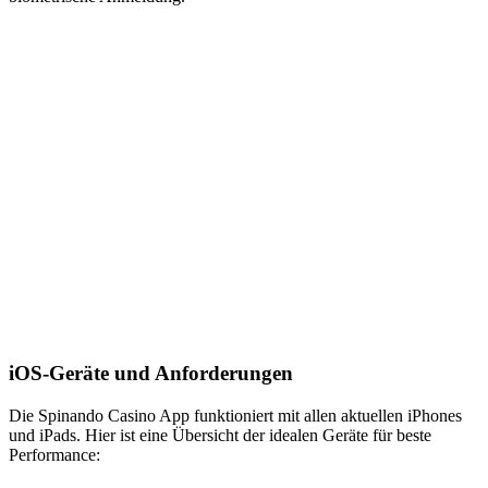
iOS-Geräte und Anforderungen
Die Spinando Casino App funktioniert mit allen aktuellen iPhones
und iPads. Hier ist eine Übersicht der idealen Geräte für beste
Performance: