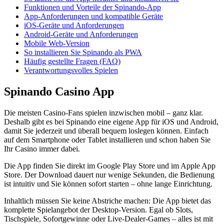
Funktionen und Vorteile der Spinando-App
App-Anforderungen und kompatible Geräte
iOS-Geräte und Anforderungen
Android-Geräte und Anforderungen
Mobile Web-Version
So installieren Sie Spinando als PWA
Häufig gestellte Fragen (FAQ)
Verantwortungsvolles Spielen
Spinando Casino App
Die meisten Casino-Fans spielen inzwischen mobil – ganz klar.
Deshalb gibt es bei Spinando eine eigene App für iOS und Android,
damit Sie jederzeit und überall bequem loslegen können. Einfach
auf dem Smartphone oder Tablet installieren und schon haben Sie
Ihr Casino immer dabei.
Die App finden Sie direkt im Google Play Store und im Apple App
Store. Der Download dauert nur wenige Sekunden, die Bedienung
ist intuitiv und Sie können sofort starten – ohne lange Einrichtung.
Inhaltlich müssen Sie keine Abstriche machen: Die App bietet das
komplette Spielangebot der Desktop-Version. Egal ob Slots,
Tischspiele, Sofortgewinne oder Live-Dealer-Games – alles ist mit