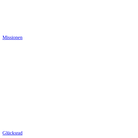
Missionen
Glücksrad