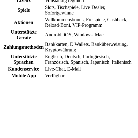
Lizenz
Vollständig reguliert
Slots, Tischspiele, Live-Dealer,
Spiele
Sofortgewinne
Willkommensbonus, Freispiele, Cashback,
Aktionen
Reload-Boni, VIP-Programm
Unterstützte
Android, iOS, Windows, Mac
Geräte
Bankkarten, E-Wallets, Banküberweisung,
Zahlungsmethoden
Kryptowährung
Unterstützte
Englisch, Deutsch, Portugiesisch,
Sprachen
Französisch, Spanisch, Japanisch, Italienisch
Kundenservice
Live-Chat, E-Mail
Mobile App
Verfügbar