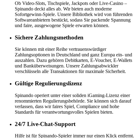
Ob Video-Slots, Tischspiele, Jackpots oder Live-Casino –
Spinando deckt alles ab. Wir bieten auch moderne
Sofortgewinn-Spiele. Unsere Bibliothek wird von führenden
Softwareanbietern bestückt, sodass Sie packende Spannung
und faire, ausgewogene Spiele erwarten können.
Sichere Zahlungsmethoden
Sie können mit einer Reihe vertrauenswürdiger
Zahlungsoptionen in Deutschland und ganz Europa ein- und
auszahlen. Dazu gehören Debitkarten, E-Voucher, E-Wallets
und Banküberweisungen. Unsere Zahlungsabwickler
verschlüsseln alle Transaktionen für maximale Sicherheit.
Gültige Regulierungslizenz
Spinando operiert unter einer soliden iGaming-Lizenz einer
renommierten Regulierungsbehörde. Sie können sich darauf
verlassen, dass wir faires Spiel, Compliance und hohe
Standards für verantwortungsvolles Spielen bieten.
24/7 Live-Chat-Support
Hilfe ist für Spinando-Spieler immer nur einen Klick entfernt.