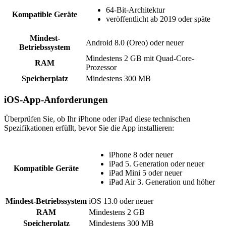
64-Bit-Architektur
Kompatible Geräte
veröffentlicht ab 2019 oder späte
Mindest-
Android 8.0 (Oreo) oder neuer
Betriebssystem
Mindestens 2 GB mit Quad-Core-
RAM
Prozessor
Speicherplatz
Mindestens 300 MB
iOS-App-Anforderungen
Überprüfen Sie, ob Ihr iPhone oder iPad diese technischen
Spezifikationen erfüllt, bevor Sie die App installieren:
iPhone 8 oder neuer
iPad 5. Generation oder neuer
Kompatible Geräte
iPad Mini 5 oder neuer
iPad Air 3. Generation und höher
Mindest-Betriebssystem
iOS 13.0 oder neuer
RAM
Mindestens 2 GB
Speicherplatz
Mindestens 300 MB