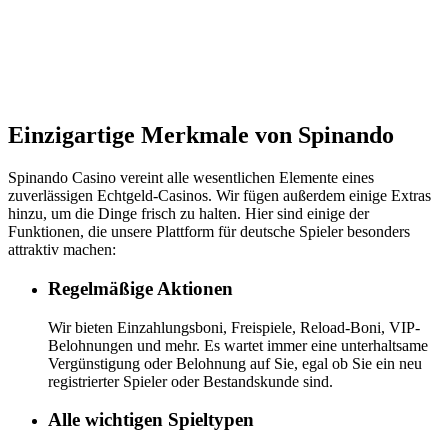
Einzigartige Merkmale von Spinando
Spinando Casino vereint alle wesentlichen Elemente eines
zuverlässigen Echtgeld-Casinos. Wir fügen außerdem einige Extras
hinzu, um die Dinge frisch zu halten. Hier sind einige der
Funktionen, die unsere Plattform für deutsche Spieler besonders
attraktiv machen:
Regelmäßige Aktionen
Wir bieten Einzahlungsboni, Freispiele, Reload-Boni, VIP-
Belohnungen und mehr. Es wartet immer eine unterhaltsame
Vergünstigung oder Belohnung auf Sie, egal ob Sie ein neu
registrierter Spieler oder Bestandskunde sind.
Alle wichtigen Spieltypen