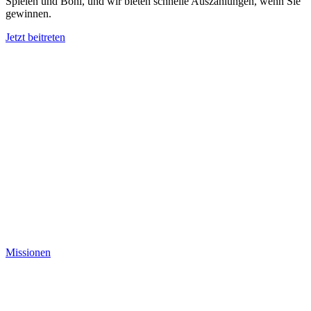
Spielen und Boni, und wir bieten schnelle Auszahlungen, wenn Sie
gewinnen.
Jetzt beitreten
Missionen