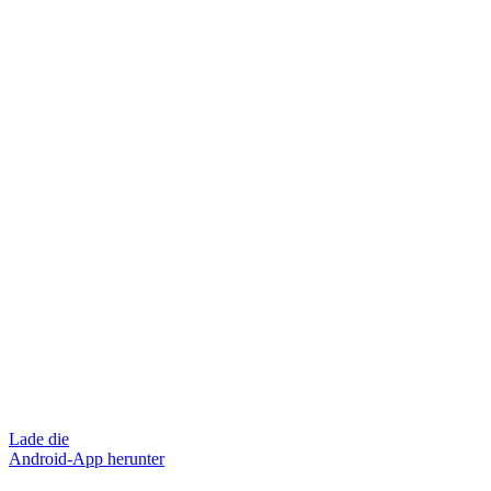
Lade die
Android-App herunter