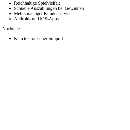
Reichhaltige Spielvielfalt
Schnelle Auszahlungen bei Gewinnen
Mehrsprachiger Kundenservice
Android- und iOS-Apps
Nachteile
Kein telefonischer Support