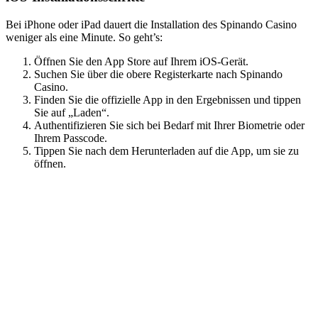
Bei iPhone oder iPad dauert die Installation des Spinando Casino
weniger als eine Minute. So geht’s:
Öffnen Sie den App Store auf Ihrem iOS-Gerät.
Suchen Sie über die obere Registerkarte nach Spinando
Casino.
Finden Sie die offizielle App in den Ergebnissen und tippen
Sie auf „Laden“.
Authentifizieren Sie sich bei Bedarf mit Ihrer Biometrie oder
Ihrem Passcode.
Tippen Sie nach dem Herunterladen auf die App, um sie zu
öffnen.