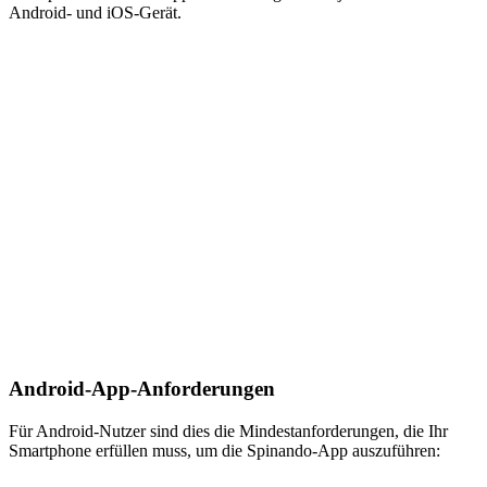
Android- und iOS-Gerät.
Android-App-Anforderungen
Für Android-Nutzer sind dies die Mindestanforderungen, die Ihr
Smartphone erfüllen muss, um die Spinando-App auszuführen: