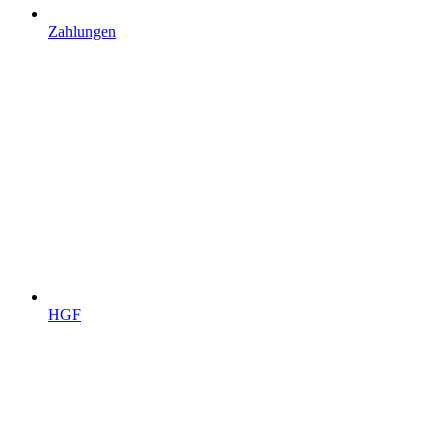
Zahlungen
HGF