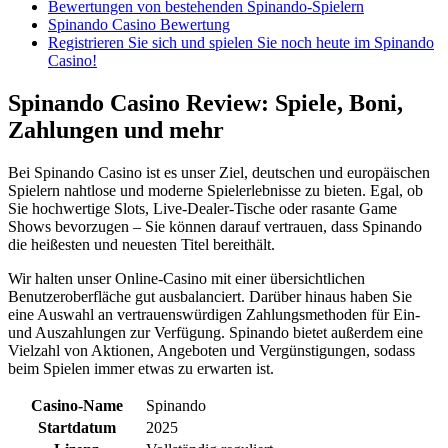
Bewertungen von bestehenden Spinando-Spielern
Spinando Casino Bewertung
Registrieren Sie sich und spielen Sie noch heute im Spinando
Casino!
Spinando Casino Review: Spiele, Boni,
Zahlungen und mehr
Bei Spinando Casino ist es unser Ziel, deutschen und europäischen
Spielern nahtlose und moderne Spielerlebnisse zu bieten. Egal, ob
Sie hochwertige Slots, Live-Dealer-Tische oder rasante Game
Shows bevorzugen – Sie können darauf vertrauen, dass Spinando
die heißesten und neuesten Titel bereithält.
Wir halten unser Online-Casino mit einer übersichtlichen
Benutzeroberfläche gut ausbalanciert. Darüber hinaus haben Sie
eine Auswahl an vertrauenswürdigen Zahlungsmethoden für Ein-
und Auszahlungen zur Verfügung. Spinando bietet außerdem eine
Vielzahl von Aktionen, Angeboten und Vergünstigungen, sodass
beim Spielen immer etwas zu erwarten ist.
Casino-Name
Spinando
Startdatum
2025