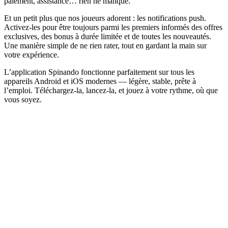
paiement, assistance… rien ne manque.
Et un petit plus que nos joueurs adorent : les notifications push.
Activez-les pour être toujours parmi les premiers informés des offres
exclusives, des bonus à durée limitée et de toutes les nouveautés.
Une manière simple de ne rien rater, tout en gardant la main sur
votre expérience.
L’application Spinando fonctionne parfaitement sur tous les
appareils Android et iOS modernes — légère, stable, prête à
l’emploi. Téléchargez-la, lancez-la, et jouez à votre rythme, où que
vous soyez.