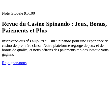
Note Globale
91/100
Revue du Casino Spinando : Jeux, Bonus,
Paiements et Plus
Inscrivez-vous dès aujourd'hui sur Spinando pour une expérience de
casino de première classe. Notre plateforme regorge de jeux et de
bonus de qualité, et nous offrons des paiements rapides lorsque vous
gagnez.
Rejoignez-nous