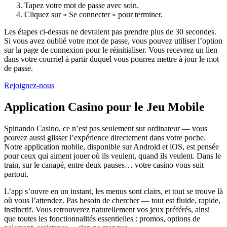
Tapez votre mot de passe avec soin.
Cliquez sur « Se connecter » pour terminer.
Les étapes ci-dessus ne devraient pas prendre plus de 30 secondes.
Si vous avez oublié votre mot de passe, vous pouvez utiliser l’option
sur la page de connexion pour le réinitialiser. Vous recevrez un lien
dans votre courriel à partir duquel vous pourrez mettre à jour le mot
de passe.
Rejoignez-nous
Application Casino pour le Jeu Mobile
Spinando Casino, ce n’est pas seulement sur ordinateur — vous
pouvez aussi glisser l’expérience directement dans votre poche.
Notre application mobile, disponible sur Android et iOS, est pensée
pour ceux qui aiment jouer où ils veulent, quand ils veulent. Dans le
train, sur le canapé, entre deux pauses… votre casino vous suit
partout.
L’app s’ouvre en un instant, les menus sont clairs, et tout se trouve là
où vous l’attendez. Pas besoin de chercher — tout est fluide, rapide,
instinctif. Vous retrouverez naturellement vos jeux préférés, ainsi
que toutes les fonctionnalités essentielles : promos, options de