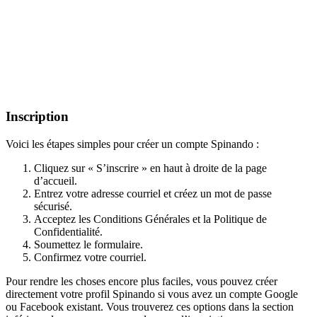
Inscription
Voici les étapes simples pour créer un compte Spinando :
Cliquez sur « S’inscrire » en haut à droite de la page
d’accueil.
Entrez votre adresse courriel et créez un mot de passe
sécurisé.
Acceptez les Conditions Générales et la Politique de
Confidentialité.
Soumettez le formulaire.
Confirmez votre courriel.
Pour rendre les choses encore plus faciles, vous pouvez créer
directement votre profil Spinando si vous avez un compte Google
ou Facebook existant. Vous trouverez ces options dans la section