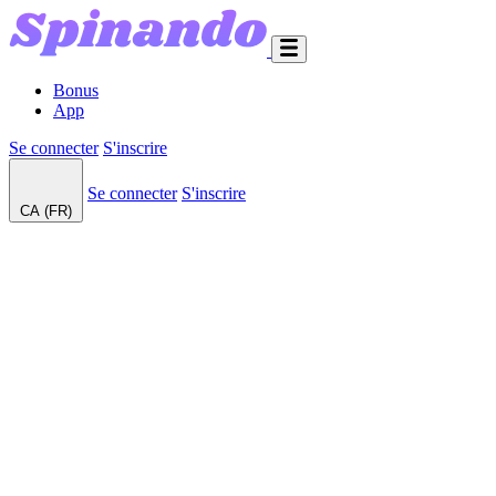
Bonus
App
Se connecter
S'inscrire
Se connecter
S'inscrire
CA (FR)