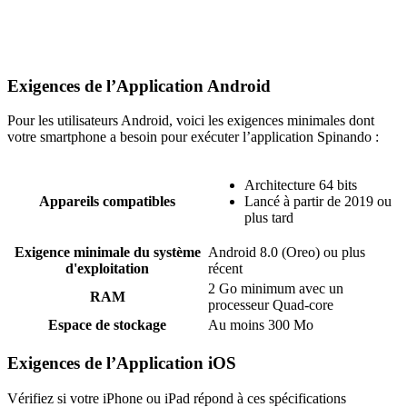
Exigences de l’Application Android
Pour les utilisateurs Android, voici les exigences minimales dont
votre smartphone a besoin pour exécuter l’application Spinando :
Architecture 64 bits
Appareils compatibles
Lancé à partir de 2019 ou
plus tard
Exigence minimale du système
Android 8.0 (Oreo) ou plus
d'exploitation
récent
2 Go minimum avec un
RAM
processeur Quad-core
Espace de stockage
Au moins 300 Mo
Exigences de l’Application iOS
Vérifiez si votre iPhone ou iPad répond à ces spécifications