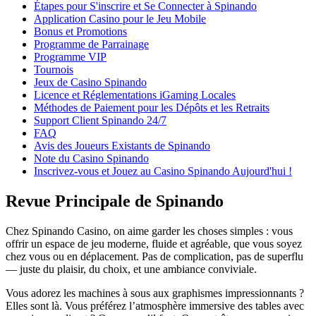
Étapes pour S'inscrire et Se Connecter à Spinando
Application Casino pour le Jeu Mobile
Bonus et Promotions
Programme de Parrainage
Programme VIP
Tournois
Jeux de Casino Spinando
Licence et Réglementations iGaming Locales
Méthodes de Paiement pour les Dépôts et les Retraits
Support Client Spinando 24/7
FAQ
Avis des Joueurs Existants de Spinando
Note du Casino Spinando
Inscrivez-vous et Jouez au Casino Spinando Aujourd'hui !
Revue Principale de Spinando
Chez Spinando Casino, on aime garder les choses simples : vous
offrir un espace de jeu moderne, fluide et agréable, que vous soyez
chez vous ou en déplacement. Pas de complication, pas de superflu
— juste du plaisir, du choix, et une ambiance conviviale.
Vous adorez les machines à sous aux graphismes impressionnants ?
Elles sont là. Vous préférez l’atmosphère immersive des tables avec