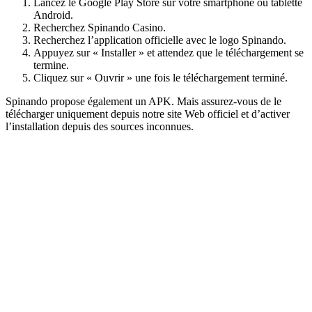
Lancez le Google Play Store sur votre smartphone ou tablette
Android.
Recherchez Spinando Casino.
Recherchez l’application officielle avec le logo Spinando.
Appuyez sur « Installer » et attendez que le téléchargement se
termine.
Cliquez sur « Ouvrir » une fois le téléchargement terminé.
Spinando propose également un APK. Mais assurez-vous de le
télécharger uniquement depuis notre site Web officiel et d’activer
l’installation depuis des sources inconnues.