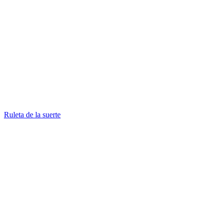
Ruleta de la suerte