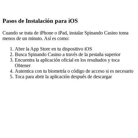
Pasos de Instalación para iOS
Cuando se trata de iPhone o iPad, instalar Spinando Casino toma
menos de un minuto. Así es como:
Abre la App Store en tu dispositivo iOS
Busca Spinando Casino a través de la pestaña superior
Encuentra la aplicación oficial en los resultados y toca
Obtener
Autentica con tu biometría o código de acceso si es necesario
Toca para abrir la aplicación después de descargar