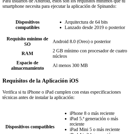
Para usuarios de Android, estos son los requisitos mínimos que tu
smartphone necesita para ejecutar la aplicación de Spinando:
Dispositivos
Arquitectura de 64 bits
compatibles
Lanzado desde 2019 o posterior
Requisito mínimo de
Android 8.0 (Oreo) o posterior
SO
2 GB mínimo con procesador de cuatro
RAM
núcleos
Espacio de
Al menos 300 MB
almacenamiento
Requisitos de la Aplicación iOS
Verifica si tu iPhone o iPad cumplen con estas especificaciones
técnicas antes de instalar la aplicación:
iPhone 8 o más reciente
iPad 5.ª generación o más
reciente
Dispositivos compatibles
iPad Mini 5 o más reciente