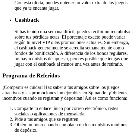
Con esta oferta, puedes obtener un valor extra de los juegos
que ya te encanta jugar.
Cashback
Si has tenido una semana difícil, puedes recibir un reembolso
sobre tus pérdidas netas. El porcentaje exacto puede variar
según tu nivel VIP o las promociones actuales. Sin embargo,
el cashback generalmente se acredita semanalmente como
fondos de bonificación. A diferencia de los bonos regulares,
no hay requisitos de apuesta, pero es posible que tengas que
jugar con el cashback al menos una vez antes de retirarlo.
Programa de Referidos
¡Compartir es cuidar! Haz saber a tus amigos sobre los juegos
atractivos y las promociones inmejorables en Spinando. ¡Obtienes
incentivos cuando se registran y depositan! Así es como funciona:
Comparte tu enlace único por correo electrónico, redes
sociales o aplicaciones de mensajería
Pide a tus amigos que se registren
Obtén un bono cuando cumplan con los requisitos mínimos
de depósito.