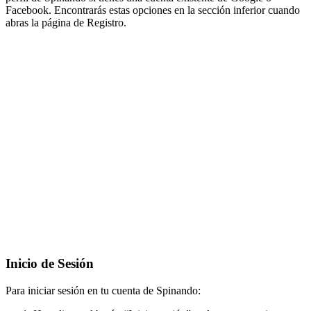
Facebook. Encontrarás estas opciones en la sección inferior cuando
abras la página de Registro.
Inicio de Sesión
Para iniciar sesión en tu cuenta de Spinando: