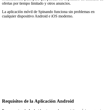
ofertas por tiempo limitado y otros anuncios.
La aplicación móvil de Spinando funciona sin problemas en
cualquier dispositivo Android e iOS moderno.
Requisitos de la Aplicación Android