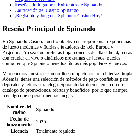
Reseñas de Jugadores Existentes de Spinando
Calificación del Casino Spinando
¡Regístrate y Juega en Spinando Casino Hoy!
Reseña Principal de Spinando
En Spinando Casino, nuestro objetivo es proporcionar experiencias
de juego modernas y fluidas a jugadores de toda Europa y
Argentina. Ya sea que prefieras tragamonedas de alta calidad, mesas
con crupier en vivo o dinámicos programas de juegos, puedes
confiar en que Spinando tiene los títulos más populares y nuevos.
Mantenemos nuestro casino online completo con una interfaz limpia.
Además, tienes una selección de métodos de pago confiables para
depósitos y retiros para elegir. Spinando también cuenta con un
catálogo de promociones, ofertas y beneficios, por lo que siempre
hay algo que esperar mientras juegas.
Nombre del
Spinando
casino
Fecha de
2025
lanzamiento
Licencia
Totalmente regulado