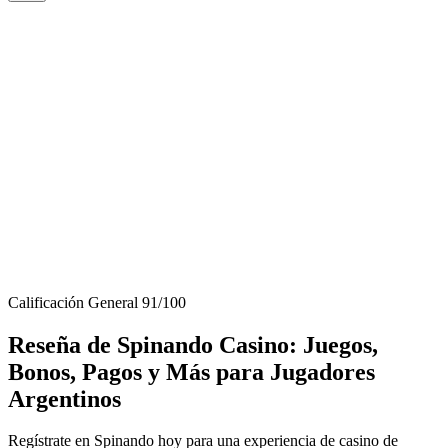
Calificación General
91/100
Reseña de Spinando Casino: Juegos,
Bonos, Pagos y Más para Jugadores
Argentinos
Regístrate en Spinando hoy para una experiencia de casino de