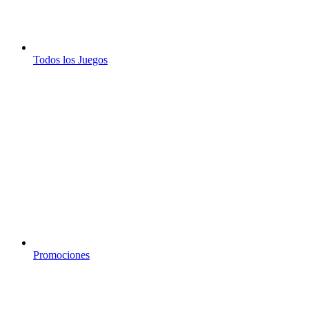
Todos los Juegos
Promociones