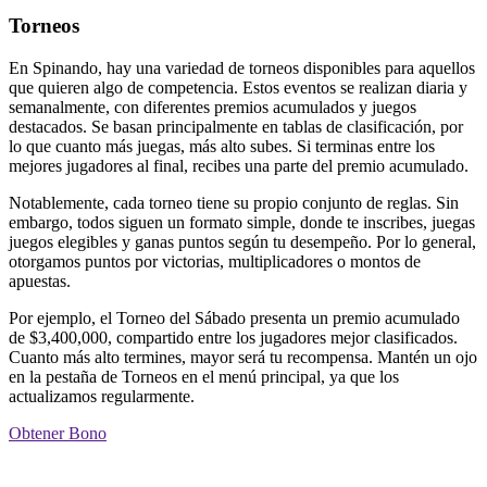
Torneos
En Spinando, hay una variedad de torneos disponibles para aquellos
que quieren algo de competencia. Estos eventos se realizan diaria y
semanalmente, con diferentes premios acumulados y juegos
destacados. Se basan principalmente en tablas de clasificación, por
lo que cuanto más juegas, más alto subes. Si terminas entre los
mejores jugadores al final, recibes una parte del premio acumulado.
Notablemente, cada torneo tiene su propio conjunto de reglas. Sin
embargo, todos siguen un formato simple, donde te inscribes, juegas
juegos elegibles y ganas puntos según tu desempeño. Por lo general,
otorgamos puntos por victorias, multiplicadores o montos de
apuestas.
Por ejemplo, el Torneo del Sábado presenta un premio acumulado
de $3,400,000, compartido entre los jugadores mejor clasificados.
Cuanto más alto termines, mayor será tu recompensa. Mantén un ojo
en la pestaña de Torneos en el menú principal, ya que los
actualizamos regularmente.
Obtener Bono