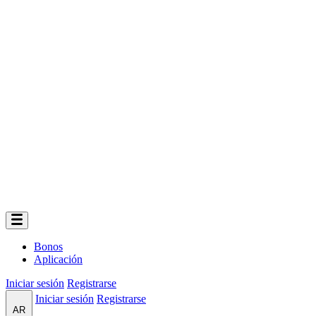
Bonos
Aplicación
Iniciar sesión
Registrarse
Iniciar sesión
Registrarse
AR