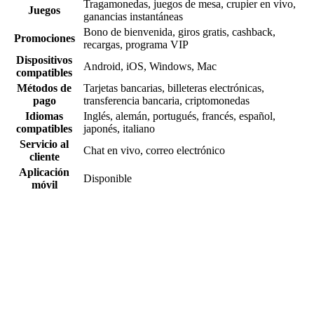
Tragamonedas, juegos de mesa, crupier en vivo,
Juegos
ganancias instantáneas
Bono de bienvenida, giros gratis, cashback,
Promociones
recargas, programa VIP
Dispositivos
Android, iOS, Windows, Mac
compatibles
Métodos de
Tarjetas bancarias, billeteras electrónicas,
pago
transferencia bancaria, criptomonedas
Idiomas
Inglés, alemán, portugués, francés, español,
compatibles
japonés, italiano
Servicio al
Chat en vivo, correo electrónico
cliente
Aplicación
Disponible
móvil