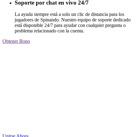
Soporte por chat en vivo 24/7
La ayuda siempre está a solo un clic de distancia para los
jugadores de Spinando. Nuestro equipo de soporte dedicado
está disponible 24/7 para ayudar con cualquier pregunta o
problema relacionado con la cuenta.
Obtener Bono
Unirse Ahora