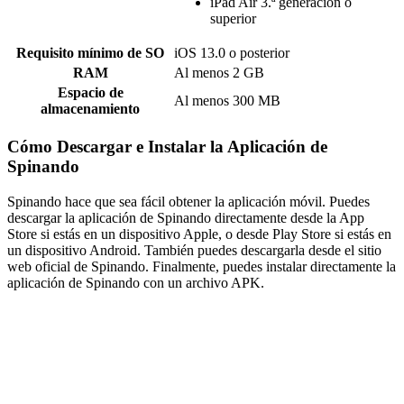
iPad Air 3.ª generación o
superior
Requisito mínimo de SO
iOS 13.0 o posterior
RAM
Al menos 2 GB
Espacio de
Al menos 300 MB
almacenamiento
Cómo Descargar e Instalar la Aplicación de
Spinando
Spinando hace que sea fácil obtener la aplicación móvil. Puedes
descargar la aplicación de Spinando directamente desde la App
Store si estás en un dispositivo Apple, o desde Play Store si estás en
un dispositivo Android. También puedes descargarla desde el sitio
web oficial de Spinando. Finalmente, puedes instalar directamente la
aplicación de Spinando con un archivo APK.