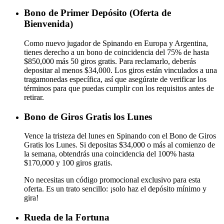
Bono de Primer Depósito (Oferta de
Bienvenida)
Como nuevo jugador de Spinando en Europa y Argentina,
tienes derecho a un bono de coincidencia del 75% de hasta
$850,000 más 50 giros gratis. Para reclamarlo, deberás
depositar al menos $34,000. Los giros están vinculados a una
tragamonedas específica, así que asegúrate de verificar los
términos para que puedas cumplir con los requisitos antes de
retirar.
Bono de Giros Gratis los Lunes
Vence la tristeza del lunes en Spinando con el Bono de Giros
Gratis los Lunes. Si depositas $34,000 o más al comienzo de
la semana, obtendrás una coincidencia del 100% hasta
$170,000 y 100 giros gratis.
No necesitas un código promocional exclusivo para esta
oferta. Es un trato sencillo: ¡solo haz el depósito mínimo y
gira!
Rueda de la Fortuna